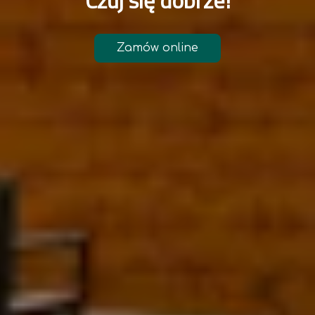
C
z
u
j
s
i
ę
d
o
b
r
z
e
!
Zamów online