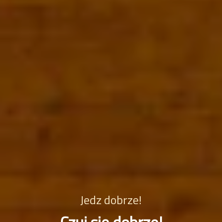
J
e
d
z
d
o
b
r
z
e
!