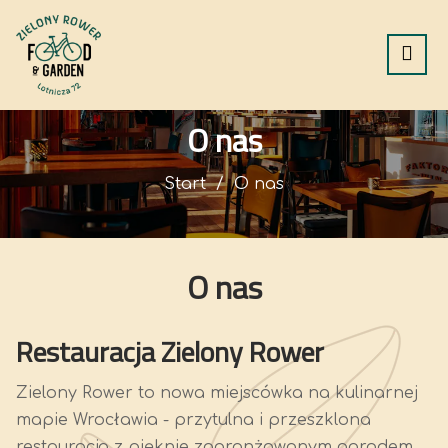
O nas
Start
O nas
O nas
Restauracja Zielony Rower
Zielony Rower to nowa miejscówka na kulinarnej
mapie Wrocławia - przytulna i przeszklona
restauracja z pięknie zaaranżowanym ogrodem.